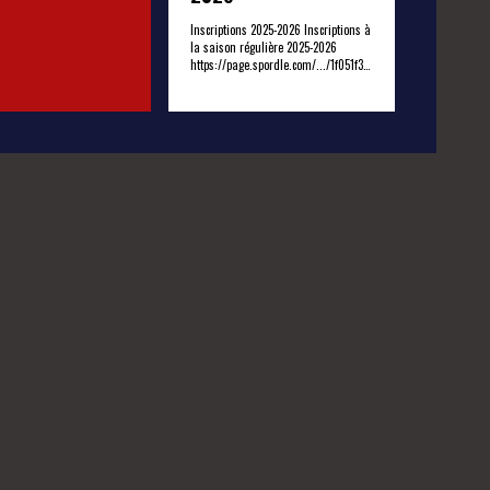
Inscriptions 2025-2026 Inscriptions à
la saison régulière 2025-2026
https://page.spordle.com/.../1f051f34-
d19a-6f44-84c2... De retour cette
annee, les cliniques des Chevaliers
d'Or
https://page.spordle.com/.../1f05c1cb-
14aa-6684-bd7e... Mise en forme
simple lettre
https://www.ahmvbvc.com/pre-camp-
simple-lettre