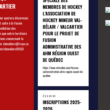
SPÉCIALE DES
ARTIER
MEMBRES DE HOCKEY
L’ASSOCIATION DE
tier opérera désormais
HOCKEY MINEUR VAL-
suite à la fusion
BÉLAIR / VALCARTIER
POUR LE PROJET DE
i que notre territoire
FUSION
cter chevaliers@rsqo.ca
ADMINISTRATIVE DES
.facebook.com/chevaliersRSQO
AHM RÉGION OUEST
DE QUÉBEC
https://www.ahmvbvc.com/fusion-
administrative-ahm-region-ouest-de-
quebec
il y a un an
INSCRIPTIONS 2025-
2026